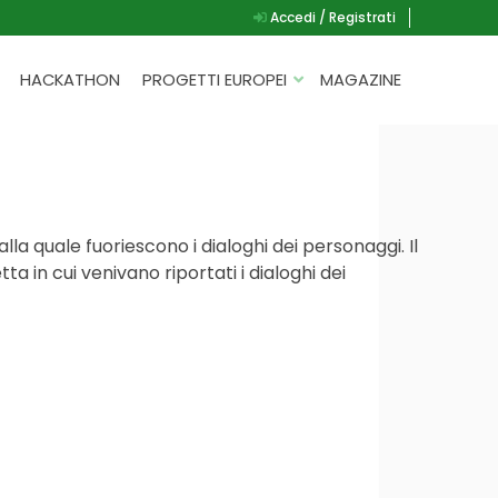
Accedi / Registrati
HACKATHON
PROGETTI EUROPEI
MAGAZINE
G.A.D.
P.L.A.Y.
G.A.M.E.
lla quale fuoriescono i dialoghi dei personaggi. Il
SPEAK UP FOR YOURSELF
ta in cui venivano riportati i dialoghi dei