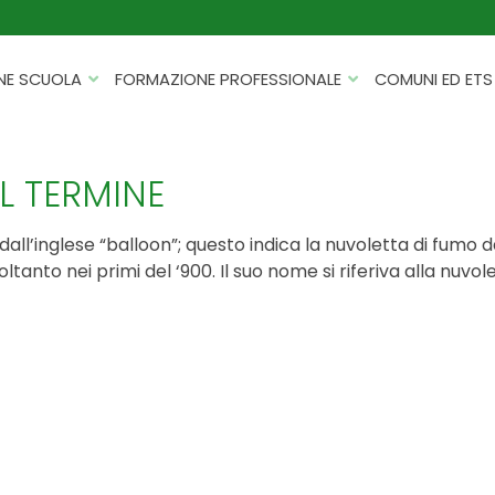
NE SCUOLA
FORMAZIONE PROFESSIONALE
COMUNI ED ETS
CATALOGHI
FORMAZIONE FINANZIATA
PROGETTI PER ISTITUTI
HACKATHON PER AZIENDE
EL TERMINE
SCOLASTICI
INTELLIGENZA ARTIFICIALE
ERASMUS+ MOBILITÀ
dall’inglese “balloon”; questo indica la nuvoletta di fumo da
CYBERSECURITY
tanto nei primi del ‘900. Il suo nome si riferiva alla nuvolet
FSL/PCTO
SOFT SKILL E MANAGEMENT
PROGETTI PNRR
ROBOTICA E IOT
FORMAZIONE PER DOCENTI
ESG E SOSTENIBILITÀ
PROGETTAZIONE E
FORMAZIONE SU MISURA
RENDICONTAZIONE
VIAGGI D’ISTRUZIONE