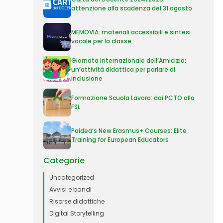
attenzione alla scadenza del 31 agosto
MEMOVIA: materiali accessibili e sintesi
vocale per la classe
Giornata Internazionale dell’Amicizia:
un’attività didattica per parlare di
inclusione
Formazione Scuola Lavoro: dai PCTO alla
FSL
Paidea’s New Erasmus+ Courses: Elite
Training for European Educators
Categorie
Uncategorized
Avvisi e bandi
Risorse didattiche
Digital Storytelling