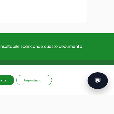
nsultabile scaricando
questo documento
F EXPERTISE
EU PROJECTS
💬
for educational
etta
Impostazioni
Erasmus+ Courses and
ns
Training
for teachers
GAME – Videogame to
al trips
improve mental health
 and reporting
PLAY: Protect, learn, engage,
ing kits
enjoy
ons
GAD: a new way of teaching