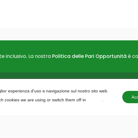
e inclusivo. La nostra
Politica delle Pari Opportunità
è co
PAIDEA
AREAS O
iglior esperienza d'uso e navigazione sul nostro sito web.
About us
Projects 
Acc
h cookies we are using or switch them off in
settings
.
Contacts
institutio
Training 
Education
Planning
Programm
Hackath