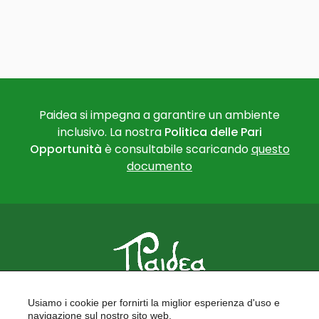
Paidea si impegna a garantire un ambiente
inclusivo. La nostra
Politica delle Pari
Opportunità
è consultabile scaricando
questo
documento
PAIDEA
Usiamo i cookie per fornirti la miglior esperienza d'uso e
FORMAZIONE PER LE SCUOLE
navigazione sul nostro sito web.