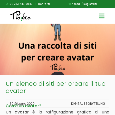
+39 333 245 0049
|
Contatti
Accedi / Registrati
Un elenco di siti per creare il tuo
avatar
30 Giugno 2020
DIGITAL STORYTELLING
Cos’è un avatar?
Un
avatar
è la raffigurazione grafica di una