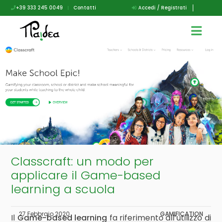
+39 333 245 0049
|
Contatti
Accedi / Registrati
Classcraft: un modo per
applicare il Game-based
learning a scuola
27 Febbraio 2020
GAMIFICATION
Il
Game-based learning
fa riferimento all’utilizzo di