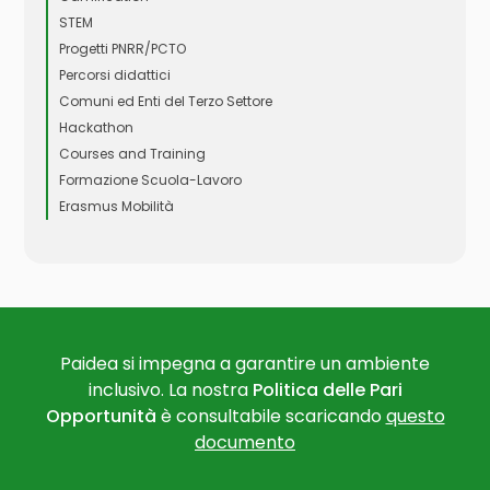
STEM
Progetti PNRR/PCTO
Percorsi didattici
Comuni ed Enti del Terzo Settore
Hackathon
Courses and Training
Formazione Scuola-Lavoro
Erasmus Mobilità
Paidea si impegna a garantire un ambiente
inclusivo. La nostra
Politica delle Pari
Opportunità
è consultabile scaricando
questo
documento