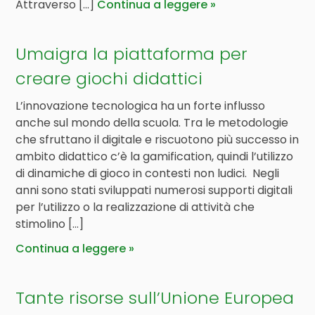
Attraverso [...]
Continua a leggere
Umaigra la piattaforma per
creare giochi didattici
L’innovazione tecnologica ha un forte influsso
anche sul mondo della scuola. Tra le metodologie
che sfruttano il digitale e riscuotono più successo in
ambito didattico c’è la gamification, quindi l’utilizzo
di dinamiche di gioco in contesti non ludici. Negli
anni sono stati sviluppati numerosi supporti digitali
per l’utilizzo o la realizzazione di attività che
stimolino […]
Continua a leggere
Tante risorse sull’Unione Europea