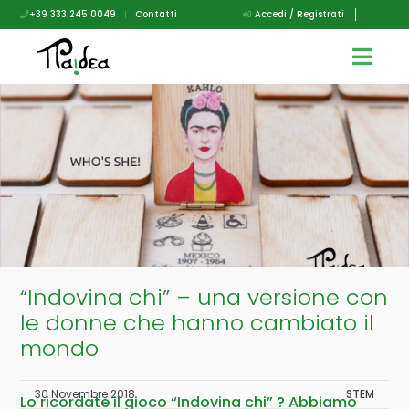
+39 333 245 0049
|
Contatti
Accedi / Registrati
“Indovina chi” – una versione con
le donne che hanno cambiato il
mondo
30 Novembre 2018
STEM
Lo ricordate il gioco “Indovina chi” ? Abbiamo