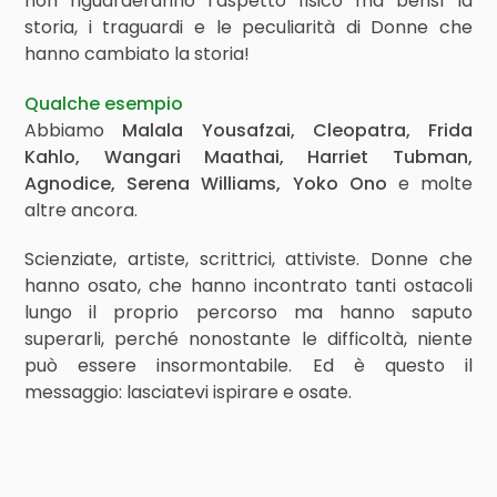
non riguarderanno l’aspetto fisico ma bensì la
storia, i traguardi e le peculiarità di Donne che
hanno cambiato la storia!
Qualche esempio
Abbiamo
Malala Yousafzai,
Cleopatra, Frida
Kahlo, Wangari Maathai, Harriet Tubman,
Agnodice, Serena Williams, Yoko Ono
e molte
altre ancora.
Scienziate, artiste, scrittrici, attiviste. Donne che
hanno osato, che hanno incontrato tanti ostacoli
lungo il proprio percorso ma hanno saputo
superarli, perché nonostante le difficoltà, niente
può essere insormontabile. Ed è questo il
messaggio: lasciatevi ispirare e osate.