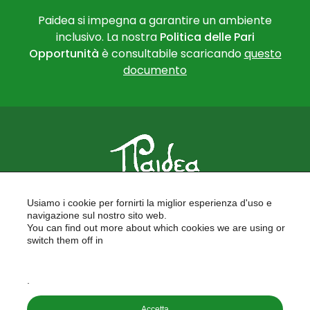
Paidea si impegna a garantire un ambiente
inclusivo. La nostra
Politica delle Pari
Opportunità
è consultabile scaricando
questo
documento
PAIDEA
Usiamo i cookie per fornirti la miglior esperienza d'uso e
FORMAZIONE PER LE SCUOLE
navigazione sul nostro sito web.
FORMAZIONE PROFESSIONALE
You can find out more about which cookies we are using or
PROGETTI EUROPEI
switch them off in
LAVORA CON NOI
settings
.
Copyright © 2026
Accetta