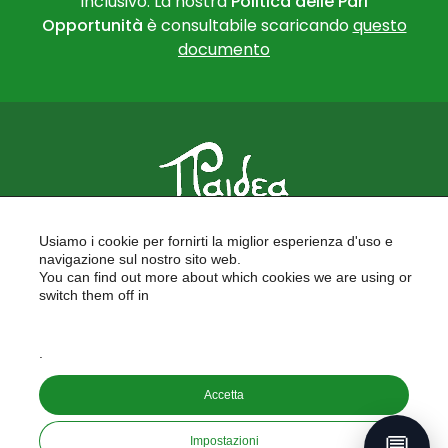
inclusivo. La nostra
Politica delle Pari
Opportunità
è consultabile scaricando
questo
documento
PAIDEA
Usiamo i cookie per fornirti la miglior esperienza d'uso e
FORMAZIONE PER LE SCUOLE
navigazione sul nostro sito web.
FORMAZIONE PROFESSIONALE
You can find out more about which cookies we are using or
PROGETTI EUROPEI
switch them off in
LAVORA CON NOI
settings
.
Copyright © 2026
Accetta
PAIDEA S.A.S. - Capitale sociale 10.000€ i.v.
Riproduzione Vietata
💬
Impostazioni