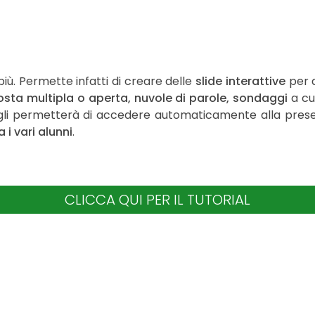
iù. Permette infatti di creare delle
slide interattive
per a
sta multipla o aperta, nuvole di parole, sondaggi
a cui
 gli permetterà di accedere automaticamente alla presen
a i vari alunni
.
CLICCA QUI PER IL TUTORIAL