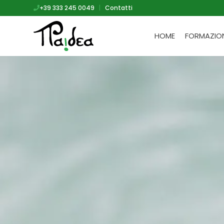
+39 333 245 0049
|
Contatti
HOME
FORMAZIO