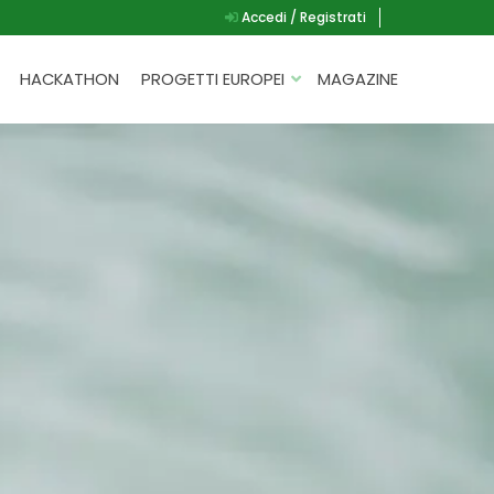
Accedi / Registrati
HACKATHON
PROGETTI EUROPEI
MAGAZINE
G.A.D.
P.L.A.Y.
G.A.M.E.
SPEAK UP FOR YOURSELF