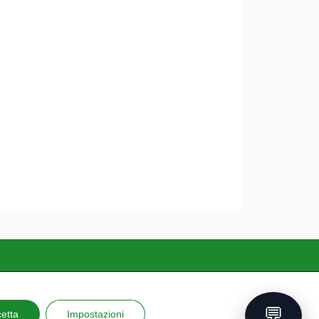
nsultabile scaricando
questo documento
💬
etta
Impostazioni