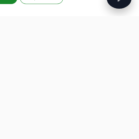
FORMAZIONE
PROGETTI EUROPEI
PROFESSIONALE
G.A.D.
Formazione finanziata
P.L.A.Y.
Hackathon per aziende
G.A.M.E.
Intelligenza artificiale
Speak Up For Yourself
Cybersecurity
Robotica e IoT
Soft Skill e Management
ESG e Sostenibilità
Formazione su misura
developed by
aeris
labs