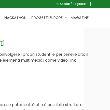
Accedi / Registrati
HACKATHON
PROGETTI EUROPEI
MAGAZINE
G.A.D.
P.L.A.Y.
ti
G.A.M.E.
oinvolgere i propri studenti e per tenere alto il
SPEAK UP FOR YOURSELF
e elementi multimediali come video, link
rose potenzialità che è possibile sfruttare