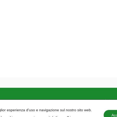
e inclusivo. La nostra
Politica delle Pari Opportunità
è co
iglior esperienza d'uso e navigazione sul nostro sito web.
Acc