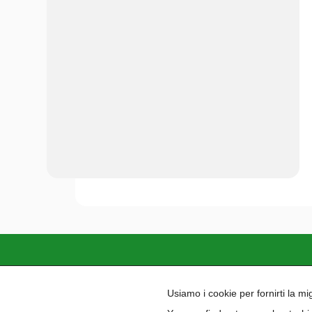
Paidea si impegna a garantire un ambient
Usiamo i cookie per fornirti la m