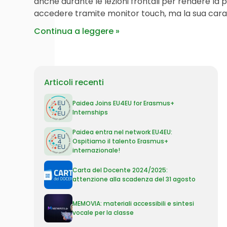
anche durante le lezioni frontali per rendere la p
accedere tramite monitor touch, ma la sua caratt
Continua a leggere
Articoli recenti
Paidea Joins EU4EU for Erasmus+
Internships
Paidea entra nel network EU4EU:
Ospitiamo il talento Erasmus+
internazionale!
Carta del Docente 2024/2025:
attenzione alla scadenza del 31 agosto
MEMOVIA: materiali accessibili e sintesi
vocale per la classe