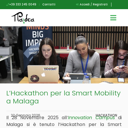
+39 333 245 0049
|
Contatti
Accedi / Registrati
L’Hackathon per la Smart Mobility
a Malaga
22 Gennaio 2026
HACKATHON
Il 28 Novembre 2025 all
’
Innovation Campus
di
Malaga si è tenuto l’Hackathon
per la Smart