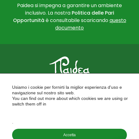
Paidea si impegna a garantire un ambiente
inclusivo. La nostra
Politica delle Pari
Opportunità
è consultabile scaricando
questo
documento
PAIDEA
Usiamo i cookie per fornirti la miglior esperienza d'uso e
FORMAZIONE PER LE SCUOLE
navigazione sul nostro sito web.
FORMAZIONE PROFESSIONALE
You can find out more about which cookies we are using or
PROGETTI EUROPEI
switch them off in
LAVORA CON NOI
settings
.
Copyright © 2026
Accetta