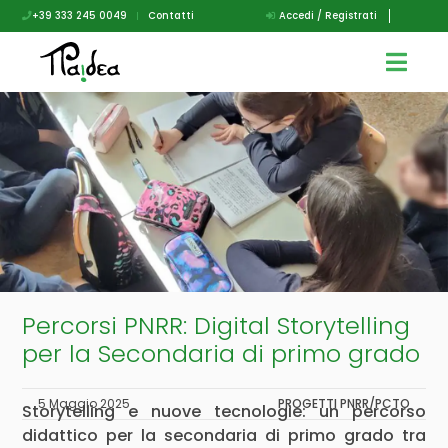
+39 333 245 0049
|
Contatti
Accedi / Registrati
Percorsi PNRR: Digital Storytelling
per la Secondaria di primo grado
5 Maggio 2025
PROGETTI PNRR/PCTO
Storytelling e nuove tecnologie: un percorso
didattico per la secondaria di primo grado tra