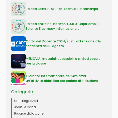
Paidea Joins EU4EU for Erasmus+ Internships
Paidea entra nel network EU4EU: Ospitiamo il
talento Erasmus+ internazionale!
Carta del Docente 2024/2025: attenzione alla
scadenza del 31 agosto
MEMOVIA: materiali accessibili e sintesi vocale
per la classe
Giornata Internazionale dell’Amicizia:
un’attività didattica per parlare di inclusione
Categorie
Uncategorized
Avvisi e bandi
Risorse didattiche