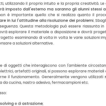
, utilizzando il proprio intuito e la propria creatività. 
à imposto dall'esterno ma saranno gli alunni stessi a 
g non è importante quello che si realizza quanto il proc
re in lui l'attitudine alla risoluzione dei problemi
. Sbag
nseguenza. Questa metodologia può essere riassunta in
vrà esplorare il materiale a disposizione e dovrà proge
progetto esaminando di volta in volta le varie soluzioni 
ensare a soluzioni alternative.
one di oggetti che interagiscono con l'ambiente circostan
lettrici, artefatti originali, si possono esplorare materia
irne il funzionamento. Generalmente vengono utilizzati
arta da cucina, nastro adesivo, fermacampioni etc.
sso:
solving
e di
astrazione
;