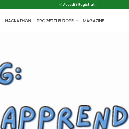
Accedi / Registrati
HACKATHON
PROGETTI EUROPEI
MAGAZINE
G.A.D.
P.L.A.Y.
G.A.M.E.
SPEAK UP FOR YOURSELF