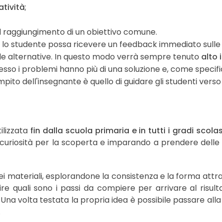
atività
;
l raggiungimento di un obiettivo comune.
lo studente possa ricevere un feedback immediato sulle su
lle alternative. In questo modo verrà sempre tenuto
alto 
esso i problemi hanno più di una soluzione e, come spec
compito dell'insegnante è quello di guidare gli studenti ve
ilizzata
fin dalla scuola primaria e in tutti i gradi scolas
 la curiosità per la scoperta e imparando a prendere delle
materiali, esplorandone la consistenza e la forma attrav
ilire quali sono i passi da compiere per arrivare al risult
. Una volta testata la propria idea è possibile passare alla
.