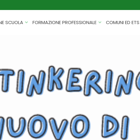
NE SCUOLA
FORMAZIONE PROFESSIONALE
COMUNI ED ETS
CATALOGHI
FORMAZIONE FINANZIATA
PROGETTI PER ISTITUTI
HACKATHON PER AZIENDE
SCOLASTICI
INTELLIGENZA ARTIFICIALE
ERASMUS+ MOBILITÀ
CYBERSECURITY
FSL/PCTO
SOFT SKILL E MANAGEMENT
PROGETTI PNRR
ROBOTICA E IOT
FORMAZIONE PER DOCENTI
ESG E SOSTENIBILITÀ
PROGETTAZIONE E
FORMAZIONE SU MISURA
RENDICONTAZIONE
VIAGGI D’ISTRUZIONE