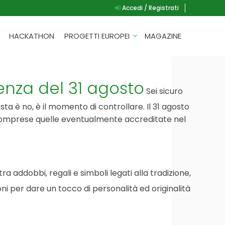
Accedi / Registrati
HACKATHON
PROGETTI EUROPEI
MAGAZINE
G.A.D.
P.L.A.Y.
enza del 31 agosto
Sei sicuro
G.A.M.E.
sta è no, è il momento di controllare. Il 31 agosto
SPEAK UP FOR YOURSELF
 comprese quelle eventualmente accreditate nel
a addobbi, regali e simboli legati alla tradizione,
ni per dare un tocco di personalità ed originalità