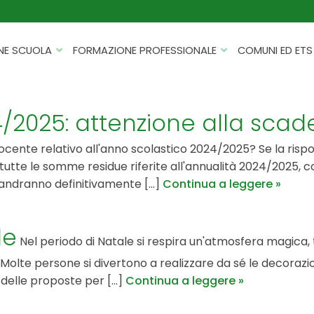
NE SCUOLA
FORMAZIONE PROFESSIONALE
COMUNI ED ETS
CATALOGHI
FORMAZIONE FINANZIATA
PROGETTI PER ISTITUTI
HACKATHON PER AZIENDE
/2025: attenzione alla scad
SCOLASTICI
INTELLIGENZA ARTIFICIALE
 Docente relativo all'anno scolastico 2024/2025? Se la rispo
ERASMUS+ MOBILITÀ
CYBERSECURITY
tte le somme residue riferite all'annualità 2024/2025,
FSL/PCTO
 andranno definitivamente [...]
Continua a leggere
SOFT SKILL E MANAGEMENT
PROGETTI PNRR
ROBOTICA E IOT
le
FORMAZIONE PER DOCENTI
Nel periodo di Natale si respira un'atmosfera magica, tr
ESG E SOSTENIBILITÀ
Molte persone si divertono a realizzare da sé le decorazio
PROGETTAZIONE E
FORMAZIONE SU MISURA
delle proposte per [...]
RENDICONTAZIONE
Continua a leggere
VIAGGI D’ISTRUZIONE