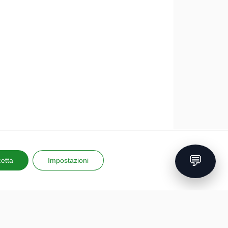
💬
etta
Impostazioni