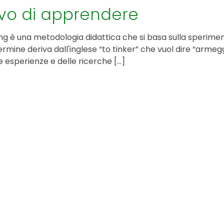
ovo di apprendere
KIT DI PROGRAMMAZIONE
ing è una metodologia didattica che si basa sulla speriment
CORSI ONLINE PER STUDENTI
rmine deriva dall'inglese “to tinker” che vuol dire “armegg
CORSI ONLINE PER DOCENTI
e esperienze e delle ricerche […]
MATERIALE DIDATTICO