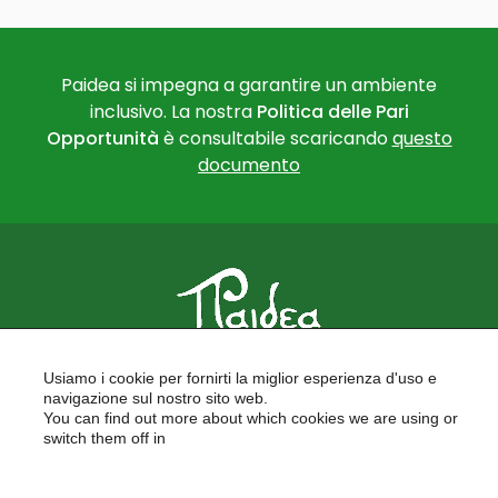
Paidea si impegna a garantire un ambiente
inclusivo. La nostra
Politica delle Pari
Opportunità
è consultabile scaricando
questo
documento
PAIDEA
Usiamo i cookie per fornirti la miglior esperienza d'uso e
FORMAZIONE PER LE SCUOLE
navigazione sul nostro sito web.
FORMAZIONE PROFESSIONALE
You can find out more about which cookies we are using or
PROGETTI EUROPEI
switch them off in
LAVORA CON NOI
settings