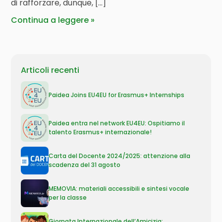
di rafforzare, dunque, […]
Continua a leggere
Articoli recenti
Paidea Joins EU4EU for Erasmus+ Internships
Paidea entra nel network EU4EU: Ospitiamo il
talento Erasmus+ internazionale!
Carta del Docente 2024/2025: attenzione alla
scadenza del 31 agosto
MEMOVIA: materiali accessibili e sintesi vocale
per la classe
Giornata Internazionale dell’Amicizia: