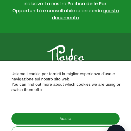
inclusivo. La nostra
Politica delle Pari
Opportunità
è consultabile scaricando
questo
documento
PAIDEA
Usiamo i cookie per fornirti la miglior esperienza d'uso e
FORMAZIONE PER LE SCUOLE
navigazione sul nostro sito web.
FORMAZIONE PROFESSIONALE
You can find out more about which cookies we are using or
PROGETTI EUROPEI
switch them off in
LAVORA CON NOI
settings
.
Copyright © 2026
Accetta
PAIDEA S.A.S. - Capitale sociale 10.000€ i.v.
Riproduzione Vietata