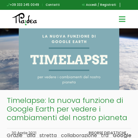
+39 333 245 0049
|
Contatti
Accedi / Registrati
Timelapse: la nuova funzione di
Google Earth per vedere i
cambiamenti del nostro pianeta
30 Aprile 2021
RISORSE DIDATTICHE
Grazie alla stretta collaborazione tra
Google