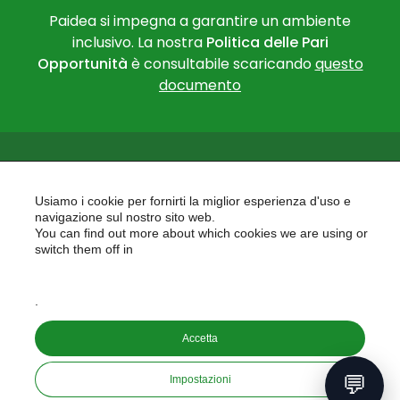
Paidea si impegna a garantire un ambiente
inclusivo. La nostra
Politica delle Pari
Opportunità
è consultabile scaricando
questo
documento
Usiamo i cookie per fornirti la miglior esperienza d'uso e
navigazione sul nostro sito web.
You can find out more about which cookies we are using or
PAIDEA
switch them off in
AREAS OF EXPERTISE
settings
EU PROJECTS
.
Accetta
Copyright © 2026
PAIDEA S.A.S. - Capitale sociale 10.000€ i.v.
💬
Impostazioni
Riproduzione Vietata