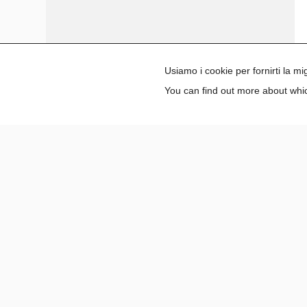
Usiamo i cookie per fornirti la m
You can find out more about whic
Paidea si impegna a garantire un ambient