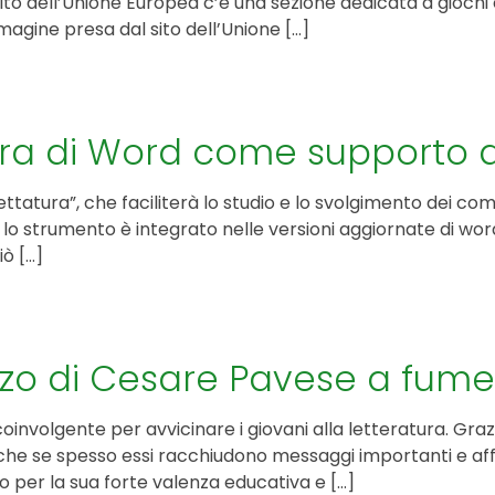
 sito dell’Unione Europea c’è una sezione dedicata a giochi
magine presa dal sito dell’Unione […]
KIT DI PROGRAMMAZIONE
CORSI ONLINE PER STUDENTI
CORSI ONLINE PER DOCENTI
ra di Word come supporto al
MATERIALE DIDATTICO
tura”, che faciliterà lo studio e lo svolgimento dei comp
lo strumento è integrato nelle versioni aggiornate di word
iò […]
anzo di Cesare Pavese a fumet
nvolgente per avvicinare i giovani alla letteratura. Graz
nche se spesso essi racchiudono messaggi importanti e af
o per la sua forte valenza educativa e […]