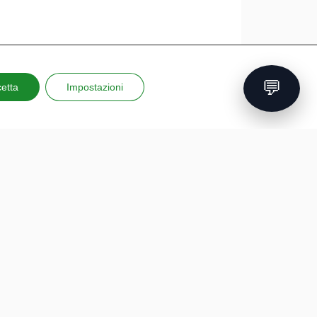
💬
etta
Impostazioni
nsultabile scaricando
questo documento
FORMAZIONE
PROGETTI EUROPEI
PROFESSIONALE
G.A.D.
Formazione finanziata
P.L.A.Y.