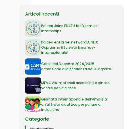
Articoli recenti
Paidea Joins EU4EU for Erasmus+
Internships
Paidea entra nel network EU4EU:
Ospitiamo il talento Erasmus+
internazionale!
Carta del Docente 2024/2025:
attenzione alla scadenza del 31 agosto
MEMOVIA: materiali accessibili e sintesi
vocale per la classe
Giornata Internazionale dell’Amicizia:
un’attività didattica per parlare di
inclusione
Categorie
Uncategorized