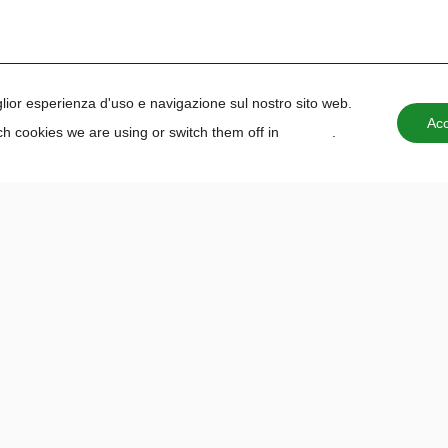
iglior esperienza d'uso e navigazione sul nostro sito web.
Acc
h cookies we are using or switch them off in
settings
.
e inclusivo. La nostra
Politica delle Pari Opportunità
è co
PAIDEA
FORMAZIONE PER LE SCUOLE
Chi siamo
Cataloghi
Diritto di recesso
Progetti per istituti scolastici