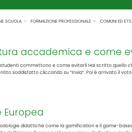
NE SCUOLA
FORMAZIONE PROFESSIONALE
COMUNI ED ETS
CATALOGHI
FORMAZIONE FINANZIATA
PROGETTI PER ISTITUTI
HACKATHON PER AZIENDE
ittura accademica e come evi
SCOLASTICI
INTELLIGENZA ARTIFICIALE
ERASMUS+ MOBILITÀ
 studenti commettono e come evitarli Hai scritto quello c
CYBERSECURITY
sentito soddisfatto cliccando su “Invia”. Poi è arrivato il v
FSL/PCTO
SOFT SKILL E MANAGEMENT
PROGETTI PNRR
ROBOTICA E IOT
FORMAZIONE PER DOCENTI
ESG E SOSTENIBILITÀ
ne Europea
PROGETTAZIONE E
FORMAZIONE SU MISURA
RENDICONTAZIONE
odologie didattiche come la gamification e il game-base
VIAGGI D’ISTRUZIONE