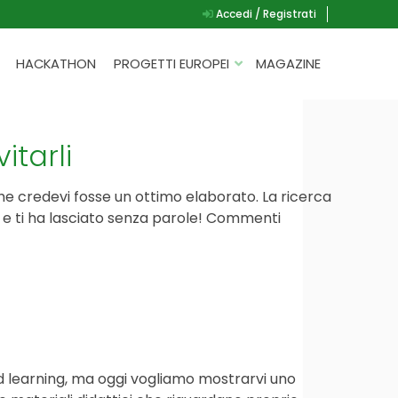
Accedi / Registrati
HACKATHON
PROGETTI EUROPEI
MAGAZINE
G.A.D.
P.L.A.Y.
tarli
G.A.M.E.
he credevi fosse un ottimo elaborato. La ricerca
SPEAK UP FOR YOURSELF
oto e ti ha lasciato senza parole! Commenti
d learning, ma oggi vogliamo mostrarvi uno