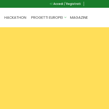
Accedi / Registrati
HACKATHON
PROGETTI EUROPEI
MAGAZINE
G.A.D.
P.L.A.Y.
G.A.M.E.
SPEAK UP FOR YOURSELF