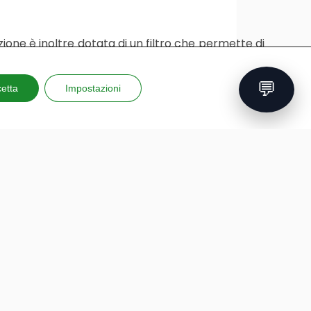
azione è inoltre dotata di un filtro che permette di
💬
etta
Impostazioni