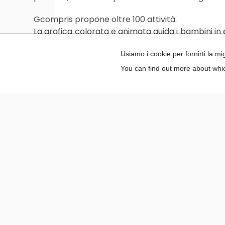
Gcompris propone oltre 100 attività.
La grafica colorata e animata guida i bambini in es
scegliere la difficoltà più adatta alla fascia età.
Usiamo i cookie per fornirti la m
You can find out more about whic
Articoli recenti
Carta del Docente 2024/2025:
attenzione alla scadenza del 31 agosto
MEMOVIA: materiali accessibili e sintesi
vocale per la classe
Giornata Internazionale dell’Amicizia:
un’attività didattica per parlare di
inclusione