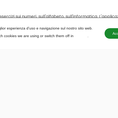
ercizi sui numeri, sull'alfabeto, sull'informatica. L'applic
iglior esperienza d'uso e navigazione sul nostro sito web.
Acc
h cookies we are using or switch them off in
settings
.