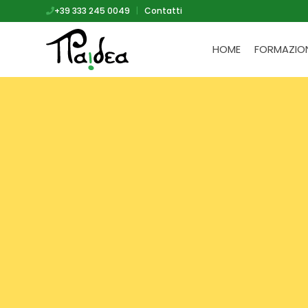
+39 333 245 0049
|
Contatti
HOME
FORMAZIO