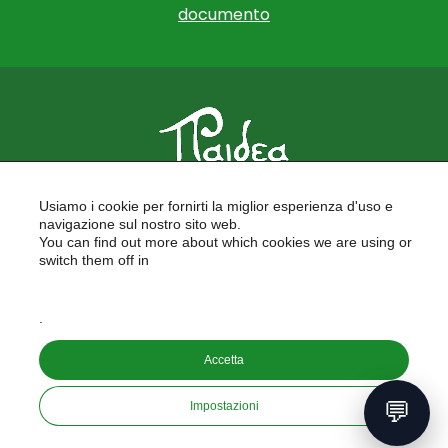
documento
PAIDEA
Usiamo i cookie per fornirti la miglior esperienza d'uso e
FORMAZIONE PER LE SCUOLE
navigazione sul nostro sito web.
FORMAZIONE PROFESSIONALE
You can find out more about which cookies we are using or
PROGETTI EUROPEI
switch them off in
LAVORA CON NOI
settings
.
Copyright © 2026
Accetta
PAIDEA S.A.S. - Capitale sociale 10.000€ i.v.
Riproduzione Vietata
💬
Impostazioni
Informativa sulla privacy
developed by
aeris
labs